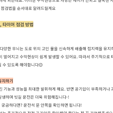
하게
되는데요
.
이러한
수막현상으로
차량은
제어가
안되고
결국엔
점검법을
순서대로
알려드릴게요
, 타이어 점검 방법
다양한
무늬는
도로
위의
고인
물을
신속하게
배출해
접지력을
유지
이
떨어지고
수막현상이
쉽게
발생할
수
있어요
.
따라서
주기적으로
될
수
있도록
해야합니다
😊
 유지하기
진
기능과
성능을
최대한
발휘하게
해요
.
반면
공기압이
부족하거나
발생하며
빗
길
운전은
더욱
위험해집니다
-!
이
궁금하다면
?
운전석
문
안쪽을
확인하면
됩니다
!