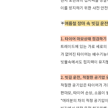
면서
노면과의
접지력을
상실
이를
방지하기
위한
사전
안전
☔
여름철 장마 속 빗길 운전
1. 타이어 마모상태 점검하기
트레이드에
있는
가로
세로의
가
없어진
타이어는
배수기능
빗물속에서도
접지력이
유지
2. 빗길 운전, 적절한 공기압
적절한
공기압은
타이어가
가
편마모
,
타이어
손상
,
소음이
*
여러분의
차의
적정
공기압