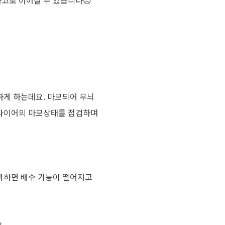
사고로
이어질
수
있습니다
☹
하게
하는데요
.
마모되어
무늬
타이어의
마모상태를
점검하며
과하면
배수
기능이
떨어지고