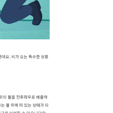
한데요
.
비가 오는 특수한 상황
위의
물을
전후좌우로
배출하
차는
물
위에
떠
있는
상태가
되