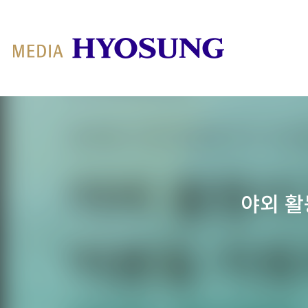
MY FRIEND HYOSUNG
야외 활