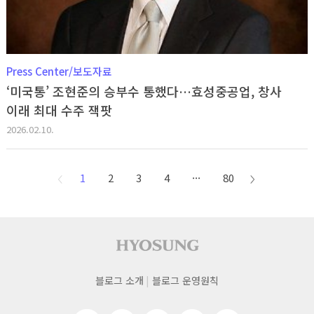
Press Center/보도자료
‘미국통’ 조현준의 승부수 통했다…효성중공업, 창사
이래 최대 수주 잭팟
2026.02.10.
1
2
3
4
···
80
이전
다음
페이지
페이지
사이트 푸터
푸터
블로그 소개
블로그 운영원칙
네비게이션