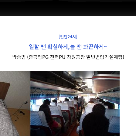
[인턴24시]
일할 땐 확실하게,놀 땐 화끈하게~
박승범 (중공업PG 전력PU 창원공장 일반변압기설계팀)