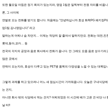
또한 월요일 아침은 정기 회의가 있는지라
,
영업
1
팀은 일찍부터
전원 자리를 비웁
론
,
그 사이에
연발로 오는 전화를 받기도
합니다
.
처음에는
“
안녕하십니까 효성 화학
PG
패키징
P
업
1
팀
김나영입니다
”
라고
말하는게 어찌나 숨 차던지
…
이제는 적당히 잘 줄여서 말하지만요
.
전화는 대전,진천
롯데,동아,코카
… 등
전국의 각지의 공장과
음료 회사에서 전화가 옵니다
.
안 그래도 요즘 음료 성수기라
많은 곳에서
연락이 오는지라
,
효성이 다루고 있는
PET
병
품목의 다양성을 느낄 수 있는 대목입
그렇게 과제를 하고 있으려니 어느 새
점심시간이 가까워옵니다
.
오늘은 구내식당에
는 건지
,
아니면 회사 밖의 식당에서 먹는
건지
?
어찌되었든 이 시간에 배가 고픈 건 비단 나 
닐 터
!!