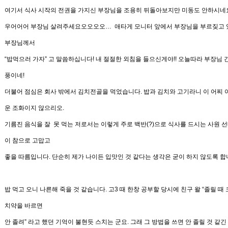
여기서 식사 시작의 전권을 가지신 부장님을 조용히 뒤돌아보지만 미동도 안하시네
우어어어 부장님 살려주세요오오오오
…
애타게 모니터 앞에서 부장님을 부르짖고
부장님께서
“
밥먹으러 가자
”
고 말씀하십니다
!
내 절절한 외침을 들으신게야
!!
오늘따라 부장님 
풍이네
!
더불어 점심은 회사 밖에서 김치전골을 먹었습니다
.
밥과 김치와 고기라니 이 어찌 
운 조화이지 않으리오
.
기름진 음식을 잘 못 먹는 저로서는 이렇게 주로 백반
(?)으로 식사를
드시는 사원
선
이 참으로 고맙고
좋을 따름입니다
.
단순히 제가 나이든
입맛인 것 같다는 생각은 굳이 하지 않도록 
밥 먹고 오니 나른해 죽을 것 같습니다
.
고
3
때 한창 공부할 당시에 친구 왈
“
졸릴 때
치약을 바르면
안 졸려
”
라고 했던 기억이 불현듯
스치는 군요
.
그래 그 방법을 쓰면 안 졸릴 것 같긴