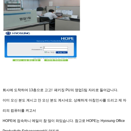
회사에 도착하여
13
층으로 고고
!
패키징
PU
의 영업
1
팀 자리로 들어갑니다
.
이미 오신 분도 계시고 안 오신 분도 계시네요
.
상쾌하게 아침인사를 드리고 제 자
리의 컴퓨터를 켜고서
HOPE
에 접속하니 메일이 참 많이 와있습니다
.
참고로
HOPE
는
Hyosung Office