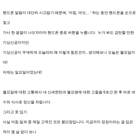
핸드폰 알람이 대단히 시끄럽기 때문에
,
‘
아침
,
여섯
,…’
하는 동안 핸드폰을 손으로
찾고
가사 한 음절이 나오자마자 핸드폰 종료 버튼을 누릅니다
.
누가 봐도 감탄할 만한
기상신공이지만
기상신공이 무색하게
오늘따라 왜 이렇게 힘든건지
...
생각해보니 오늘은 월요일이
야
!
어제는 일요일이었는데
!
월요일에 대한 고통에서 내 신세한탄과 월요병에 대한 고찰을
6
초간 한 후 바로 세
수와 식사로 정신을 차립니다
.
그리고 옷 입기
.
사실 아침 일과 중 제일 고역인 것은 몸단장입니다
.
지금까지 정장이라는 걸 입은
적이 몇 날 없다 보니