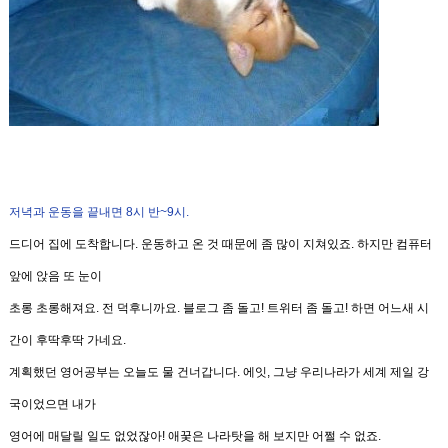
저녁과 운동을 끝내면
8
시
반
~
9
시
.
드디어 집에 도착합니다
.
운동하고 온 것 때문에 좀 많이 지쳐있죠
.
하지만 컴퓨터
앞에 앉음 또 눈이
초롱 초롱해져요.
전 덕후니까요.
블로그 좀 돌고
!
트위터 좀 돌고
!
하면 어느새 시
간이 후딱후딱
가네요
.
계획했던 영어공부는 오늘도 물 건너갑니다
.
에잇
,
그냥 우리나라가 세계 제일 강
국이었으면 내가
영어에
매달릴 일도 없었잖아
!
애꿎은 나라탓을 해 보지만 어쩔 수 없죠
.