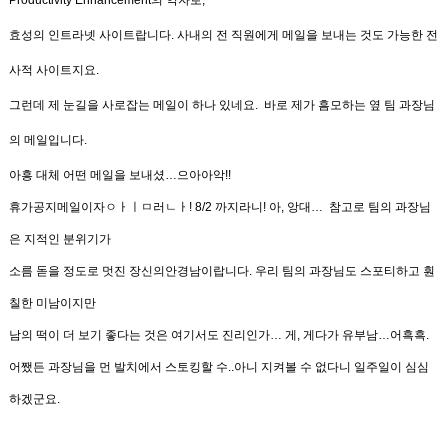
Productivity Enhancement
의
약자로
,
효성의 인트라넷 사이트랍니다
.
사내의 전 직원에게
메일을 보내는 것도 가능한 전
사적 사이트지요
.
그런데 제 눈길을 사로잡는 메일이 하나 있네요
.
바로
제가 흠모하는
옆 팀 과장님
의 메일입니다
.
아흥 대체 어떤 메일을 보내셨
…
으아아악!!
휴가공지메일이자ㅇㅏㅣㅁ러ㄴㅏ
!
8/2
까지라니
!
아
,
앙대
…
참고로 팀의 과장님
은 지적인 분위기가
소름 돋을 정도로
멋진 장신의
안
경남
이랍니다
.
우리 팀의 과장님도 스포티하고
훤
칠한 미남이지만
남의 떡이 더 보기 좋다는 것은 여기서도
진리인가
…
게
,
게다가 유부남
…
어흑흑
.
어쨌든 과장님을 먼 발치에서 스토킹할 수..
아니
지켜볼 수 없다니 일주일이 심심
하겠군요
.