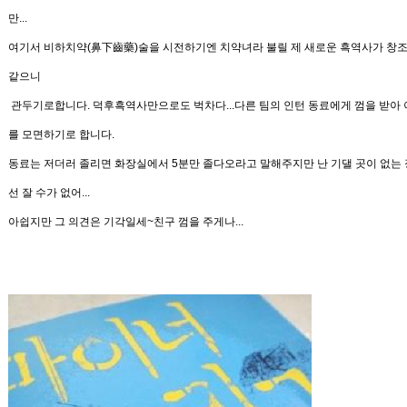
만...
여기서 비하치약
(
鼻下齒藥
)
술을 시전하기엔 치약녀라 불릴 제
새로운 흑역사가 창조
같으니
관두기로합니다
.
덕후흑역사만으로도 벅차다...
다른 팀의 인턴 동료에게 껌을 받아 
를 모면하기로 합니다
.
동료는 저더러 졸리면 화장실에서
5
분만 졸다오라고 말해주지만 난 기댈 곳이 없는
선 잘 수가 없어
...
아쉽지만 그 의견은 기각일세~
친구
껌을 주게나...