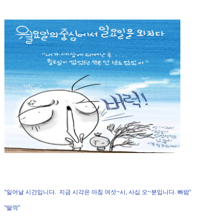
“
일어날 시간입니다
.
지금 시각은 아침
여섯~시
,
사십 오~분입니다
.
빠밤
”
“
딸깍
”