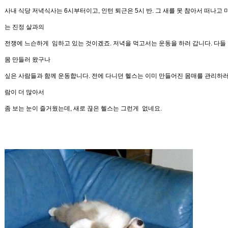
사내 식당 저녁식사는
6
시부터이고
,
인턴 퇴근은
5
시
반
.
그 새를 못 참아서 떠나고 
는 진정 살과의
전쟁에 느슨하게
임하고 있는 것이겠죠
.
저녁을 먹고서는 운동을 하러 갑니다
.
다들
몸 만들러 왔구나
싶은 사람들과 함께 운동합니다
.
전에 다니던 헬스는 이미 만들어진 몸매를 관리하러
람이
더 많아서
좀 보는 눈이 즐거웠는데
,
새로 끊은 헬스는 그런게
없네요
.