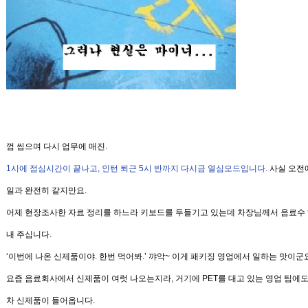
껌 씹으며 다시 업무에 매진
.
1
시
에
점심시간이 끝나고
,
인턴 퇴근
5
시
반
까지
다시금 열심모드입니다
.
사실 오전
일과 완전히 같지만요
.
어제 현장조사한 자료
정리를 하느라 키보드를 두들기고 있는데 차장님께서 음료수
내 주십니다
.
‘
이번에 나온 신제품이야
.
한번 먹어봐
.’
꺄악~
이게 패키징 영업에서 일하는 맛이군요
요즘 음료회사에서 신제품이 여럿 나오는지라
,
거기에
PET
를 대고
있는 영업 팀에도
차 신제품이 들어옵니다
.