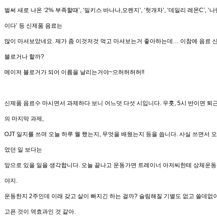
벌써 새로 나온
‘2%
부족할때
’, ‘
밀키스 바나나,오렌지
’, ‘
헛개차
’,
‘
데일리 레몬
C’, ‘
나
이다
’
등 신제품 음료는
많이 마셔보았네요
.
제가 좀 이것저것 먹고 마셔보는거 좋아하는데
…
이참에 음료 
블로거나 할까?
메이저 블로거가 되어 이름을 날리는거야~으허허허허!!
신제품 음료수 마시면서 과제하다 보니
어느덧 다섯 시
입니다
.
우훗
, 5
시 반이면 퇴
의 마지막 과제
,
OJT
일지를 쓰며 오늘 하루 뭘 했는지
,
무엇을 배웠는지 등을 씁니다
.
사실 쓰면서 오
었던 일 보다는
앞으로 있을 일을 생각합니다
.
오늘 끝나고 운동가면 트레이너 아저씨한테 상체운동
야지
.
운동한지
2
주인데 이래 갖고 살이 빠지긴 하는 걸까
?
슬림해질
기별도 없고 쓸데없
고픈 것이 역효과인 것 같아
.