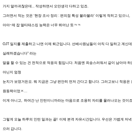
가지 말까귀찮은데...
작성하면서 오만생각 다하고 있죠
.
그러면서 적는 것은
‘
현장 조사 정리
:
편의점 특성 블라블라
’
이렇게 적히고 있으니
,
아아~제 잡 멀티태스킹 능력은 너무 뛰어난 듯ㅋㅋ
OJT
일지를 제출하고 나면 이제
퇴근
입니다
.
선배사원님들이 아직 다 일하고 계신
실례하겠습니다
”
라는
말을 할 수 있는 건 전적으로 적응의 힘입니다
.
처음엔 죄송스러워서 같이 남아야 하
아닌지 엄청
눈치가
보였거든요
.
뭐 지금은 그냥 편안히 먼저 간다고 합니다
.
그러고보니 적응은
원동력이었ㅈ
…
이게 아니고
,
하여간 난 인턴이니까라는 마음으로 조용히 자리를
물러나오는 것이
그렇게 오늘
하루의 인턴 일과는 끝
!
이제 본격 자유시간입니다
.
우선은 가볍게 저녁
으러 갑니다
.