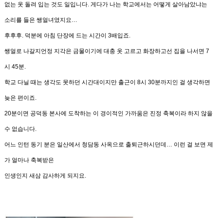
없는 옷 돌려
입는 것도 일입니다
.
게다가 나는 학교에서는 어떻게 살아남았냐는
소리를 들은 쌩얼녀였지요
…
후후후
.
덕분에 아침 단장에 드는 시간이
3
배입죠
.
쌩얼로 나갈지언정 지각은 금물이기에
대충 옷 고르고 화장하고선
집을 나서면
7
시 45
분
.
학교 다닐 때는 생각도 못하던 시간대이지만
출근이
8
시
30
분까지인 걸 생각하면
늦은 편이죠
.
20
분이면 공덕동 본사에 도착하는 이 경이적인 가까움은
진정 축복이라 하지 않을
수 없습니다
.
어느 인턴 동기 분은 일산에서 청담동 사옥으로 출퇴근하시던데
…
이런 걸 보면 제
가 얼마나 축복받은
인생인지 새삼 감사하게 되지요.