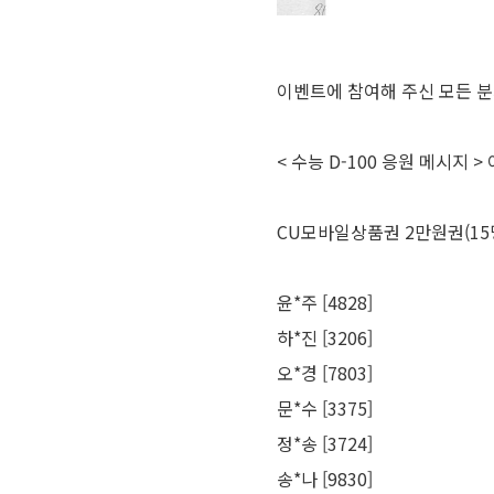
이벤트에 참여해 주신 모든 
< 수능 D-100 응원 메시지 
CU모바일상품권 2만원권(15
윤*주 [4828]
하*진 [3206]
오*경 [7803]
문*수 [3375]
정*송 [3724]
송*나 [9830]