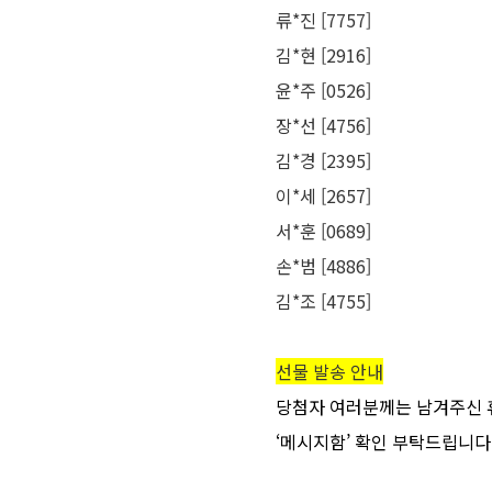
류*진 [7757]
김*현 [2916]
윤*주 [0526]
장*선 [4756]
김*경 [2395]
이*세 [2657]
서*훈 [0689]
손*범 [4886]
김*조 [4755]
선물 발송 안내
당첨자 여러분께는 남겨주신 휴
‘메시지함’ 확인 부탁드립니다