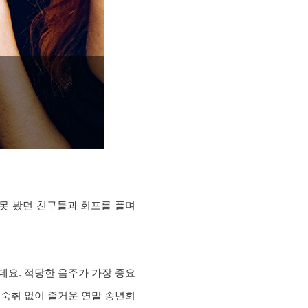
 못 봤던 친구들과 회포를 풀며
데요. 적당한 음주가 가장 중요
 숙취 없이 즐거운 연말 송년회