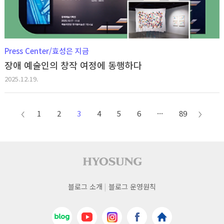
Press Center/효성은 지금
장애 예술인의 창작 여정에 동행하다
2025.12.19.
1
2
3
4
5
6
···
89
이전
다음
페이지
페이지
사이트 푸터
푸터
블로그 소개
블로그 운영원칙
네비게이션
네이버블로그
유튜브
인스타그램
페이스북
효성