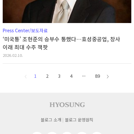
Press Center/보도자료
‘미국통’ 조현준의 승부수 통했다…효성중공업, 창사
이래 최대 수주 잭팟
2026.02.10.
1
2
3
4
···
89
이전
다음
페이지
페이지
사이트 푸터
푸터
블로그 소개
블로그 운영원칙
네비게이션