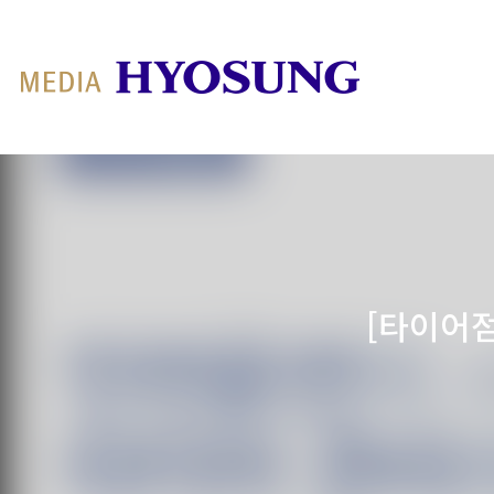
MY FRIEND HYOSUNG
[타이어