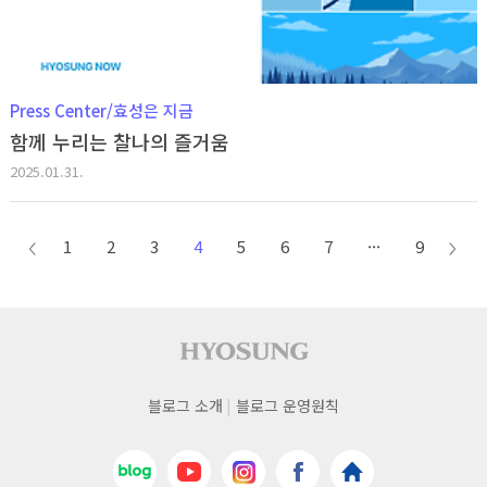
Press Center/효성은 지금
함께 누리는 찰나의 즐거움
2025.01.31.
1
2
3
4
5
6
7
···
9
이전
다음
페이지
페이
사이트 푸터
푸터
블로그 소개
블로그 운영원칙
네비게이션
네이버블로그
유튜브
인스타그램
페이스북
효성