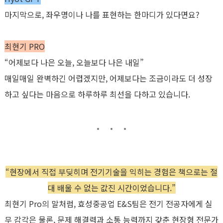
마지막으로
,
좌우명이나 나를 표현하는 한마디가 있다면요
?
최현기
PRO
“어제보다 나은 오늘
,
오늘보다 나은 내일
”
매일매일 완벽하긴 어렵겠지만
,
어제보다는 조금이라도 더 성장
하고 싶다는 마음으로 하루하루 최선을 다하고 있습니다
.
“현장에서 직접 부딪히며 전기기술을 익히는 경험은 책으로는 절
대 배울 수 없는 값진 시간이었습니다.”
최현기
Pro
의 말처럼
,
효성중공업
E&S
팀은 전기 전공자에게 실
무 감각은 물론
,
문제 해결력과 소통 능력까지 갖춘 현장형 전문가