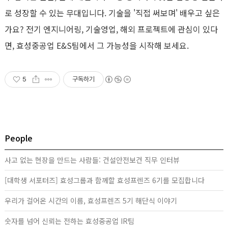
로 성장할 수 있는 무대입니다
.
기술을
'
직접 써보며
'
배우고 싶은
가요
?
전기 엔지니어링
,
기술영업
,
해외 프로젝트에 관심이 있다
면
,
효성중공업
E&S
팀에서 그 가능성을 시작해 보세요
.
5
구독하기
People
사고 없는 현장을 만드는 사람들: 건설안전보건 직무 인터뷰
[대학생 서포터즈] 효성그룹과 함께할 효성프렌즈 6기를 모집합니다
우리가 걸어온 시간의 이름, 효성프렌즈 5기 해단식 이야기
숫자를 넘어 신뢰는 전하는 효성중공업 IR팀