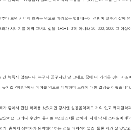
맞추다 보면 시너지 효과는 덤으로 따라오는 법!! 배우의 경험이 교수의 삶에 
효과가 시너지를 이뤄 그녀의 삶을
‘1+1+1=3’이 아니라 30, 300, 3000 
 건 녹록지 않습니다. 누구나 꿈꾸지만 말 그대로 꿈에 더 가까운 것이 사실
9년 뮤지컬 <페임>에서 메이블 역으로 데뷔하며 노래에 대한 열망을 이뤘습니다
노래가 좋아서 관련 학과를 찾았지만 당시엔 실용음악과도 거의 없고 뮤지컬학과
맞았어요. 그러다 우연히 뮤지컬 <넌센스>를 접하며 ‘저게 딱 내 스타일이야!
연기, 춤까지 삼박자가 완벽해야 하는 점도 매력적이었죠. 물론 저와 잘 맞았고