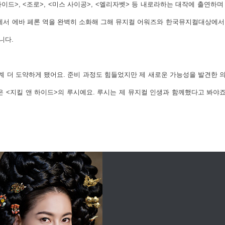
하이드>, <조로>, <미스 사이공>, <엘리자벳> 등 내로라하는 대작에 출연하
타>에서 에바 페론 역을 완벽히 소화해 그해 뮤지컬 어워즈와 한국뮤지컬대상에
니다.
단계 더 도약하게 됐어요. 준비 과정도 힘들었지만 제 새로운 가능성을 발견한 의
은 <지킬 앤 하이드>의 루시예요. 루시는 제 뮤지컬 인생과 함께했다고 봐야죠.