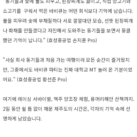
"
동기들과 숯에 불도 피우고
,
된장찌개도 끓이고
,
직접 양고기
와
소고기를
구워서 먹은 바비큐는 어떤 회식보다 기억에 남습니다
.
불을 피우려 숯에 부채질하다 서로 깔깔대던 모습
,
선뜻 된장찌개
나 화채를 만들겠다고 자진해서 도와주는 동기들을 보면서 뭉클
했던 기억이 납니다
." (
효성중공업 손지훈
Pro)
"
사실 회사 동기들과 처음 가는 여행이라 모든 순간이 즐거웠지
만
,
그중에서도 바비큐 파티는 진짜 대학교
MT
놀러 온 기분이었
어요
." (
효성중공업 황선준
Pro)
여기에 레이싱 서바이벌
,
맥주 양조장 체험
,
용머리해안 산책까지
.
2
일 동안 쉴 틈 없이 채운 제주도의 시간은
,
각자의 기억 속에 선
명하게 남았습니다
.