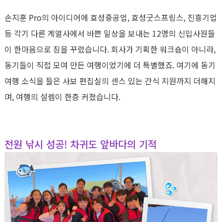
손지훈
Pro
의 아이디어에 효성중공업
,
효성굿스프링스
,
진흥기업
등 각기 다른 계열사에서 바쁜 일상을 보내는
12
명의 신입사원들
이 한마음으로 짐을 꾸렸습니다
.
회사가 기획한 워크숍이 아니라
,
동기들이 직접 모여 만든 여행이었기에 더 특별했죠
.
여기에 동기
여행 소식을 들은 사보 편집실의 센스 있는 간식 지원까지 더해지
며
,
여행의 설렘이 한층 커졌습니다
.
전원 낚시 성공! 차귀도 앞바다의 기적