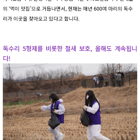
의
‘
먹이 맛집
’
으로
거듭나면서, 현재는 매년 600여 마리의 독수
리가 이곳을 찾아오고 있
다고 합니다
.
독수리 5형제를 비롯한 철새 보호, 올해도 계속됩니
다!