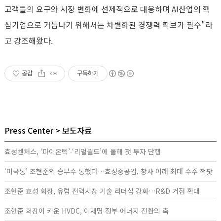
고객들의 요구와 시장 변화에 선제적으로 대응하며
AI
산업의 핵
심기업으로 거듭나기 위해서는 차별화된 경쟁력 확보가 필수
"
라
고 강조해왔다
.
공감
구독하기
Press Center
보도자료
효성벤처스, ‘파이온텍’∙‘리얼월드’에 올해 첫 투자 단행
‘미국통’ 조현준의 승부수 통했다…효성중공업, 창사 이래 최대 수주 잭팟
조현준 효성 회장, 유럽 전력시장 기술 리더십 강화…R&D 거점 확대
조현준 회장이 키운 HVDC, 이재명 정부 에너지 전환의 축