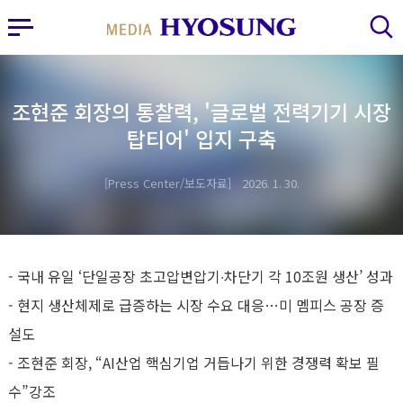
MY FRIEND HYOSUNG
사이드바 열기
검색 레이어 열기
조현준 회장의 통찰력, '글로벌 전력기기 시장
탑티어' 입지 구축
Press Center/보도자료
2026. 1. 30.
-
국내 유일
‘
단일공장 초고압변압기
∙
차단기 각
10
조원 생산’ 성과
-
현지 생산체제로 급증하는 시장 수요 대응
…
미 멤피스 공장 증
설도
-
조현준 회장
, “AI
산업 핵심기업 거듭나기 위한 경쟁력 확보 필
수
”
강조