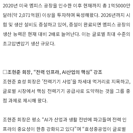
2020
년 미국 멤피스 공장을 인수한 이후 현재까지 총
1
억
5000
만
달러
(
약
2,071
억원
)
이상을 투자하며 육성해왔다
. 2026
년까지 시
험 및 생산 설비도 증설하고 있어
,
증설이 완료되면 멤피스 공장의
생산 능력은 현재 대비
2
배로 늘어난다
.
이는 글로벌 최대 수준의
초고압변압기 생산 규모다
.
□조현준 회장
,
“전력 인프라
, AI
산업의 핵심
"
강조
조현준 효성 회장은
'
전력기기 사업
'
을 차세대 먹거리로 지목하고
,
글로벌 시장에서 핵심 전력기기 공급사로 도약하는 것을 그룹 중
점 과제로 제시해 왔다
.
조현준 회장은 평소 “
AI
가 산업과 생활 전반에 파고들며 전력 인
프라의 중요성이 한층 강화되고 있다”며 “효성중공업이 글로벌