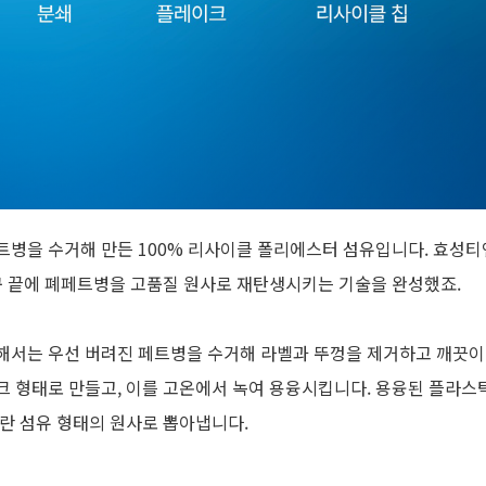
트병을 수거해 만든
100%
리사이클 폴리에스터 섬유입니다
.
효성티
구 끝에 폐페트병을 고품질 원사로 재탄생시키는 기술을 완성했죠
.
해서는 우선 버려진 페트병을 수거해 라벨과 뚜껑을 제거하고 깨끗이
크 형태로 만들고
,
이를 고온에서 녹여 용융시킵니다
.
용융된 플라스틱
란 섬유 형태의 원사로 뽑아냅니다
.