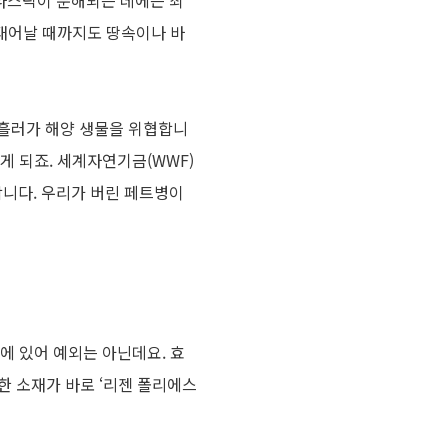
라스틱이 분해되는 데에는 최
태어날 때까지도 땅속이나 바
흘러가 해양 생물을 위협합니
게 되죠
.
세계자연기금
(WWF)
합니다
.
우리가 버린 페트병이
제에 있어 예외는 아닌데요
.
효
한 소재가 바로
‘
리젠 폴리에스