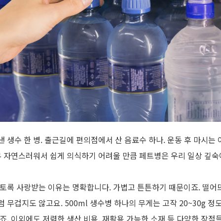
 생수 한 병
.
출근길에 편의점에서 산 음료수 하나
.
운동 후 마시는
 자연스러워서 쉽게 의식하기 어려울 만큼 페트병은 우리 일상 깊숙
이토록 사랑받는 이유는 명확합니다
.
가볍고 튼튼하기 때문이죠
.
떨어
럼 무겁지도 않고요
. 500ml
생수병 하나의 무게는 고작
20~30g
정
이죠
.
이외에도 저렴한 생산 비용
,
재활용 가능한 소재 등 다양한 장점