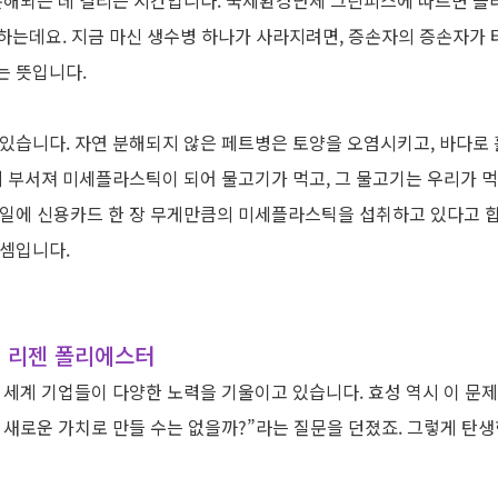
분해되는 데 걸리는 시간입니다
.
국제환경단체 그린피스에 따르면 플
 하는데요
.
지금 마신 생수병 하나가 사라지려면
,
증손자의 증손자가 
는 뜻입니다
.
 있습니다
.
자연 분해되지 않은 페트병은 토양을 오염시키고
,
바다로 
게 부서져 미세플라스틱이 되어 물고기가 먹고
,
그 물고기는 우리가 먹
일에 신용카드 한 장 무게만큼의 미세플라스틱을 섭취하고 있다고 
 셈입니다
.
, 리젠 폴리에스터
전 세계 기업들이 다양한 노력을 기울이고 있습니다
.
효성 역시 이 문
 새로운 가치로 만들 수는 없을까
?”
라는 질문을 던졌죠
.
그렇게 탄생