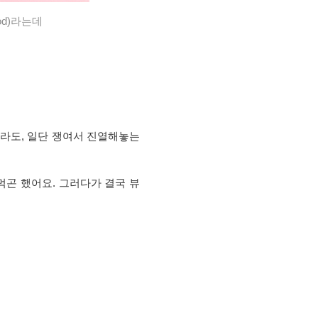
od)라는데
더라도, 일단 쟁여서 진열해놓는
먹곤 했어요. 그러다가 결국 뷰