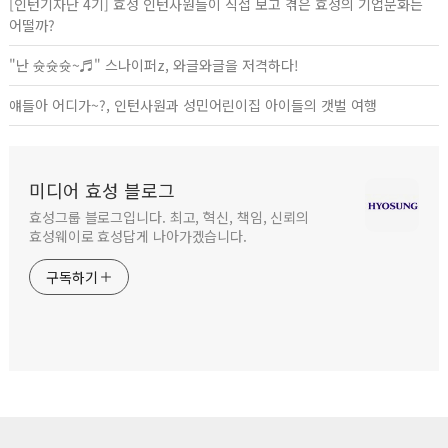
[인턴기자단 4기] 효성 인턴사원들이 직접 보고 겪은 효성의 기업문화는
어떨까?
"난 슛슛슛~♬" 스나이퍼z, 와글와글을 저격하다!
얘들아 어디가~?, 인턴사원과 성민어린이집 아이들의 갯벌 여행
미디어 효성 블로그
효성그룹 블로그입니다. 최고, 혁신, 책임, 신뢰의
효성웨이로 효성답게 나아가겠습니다.
구독하기
사이트 푸터