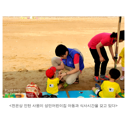
<전은상 인턴 사원이 성민어린이집 아동과 식사시간을 갖고 있다>